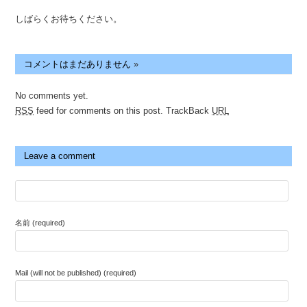
しばらくお待ちください。
コメントはまだありません
»
No comments yet.
RSS
feed for comments on this post.
TrackBack
URL
Leave a comment
名前 (required)
Mail (will not be published) (required)